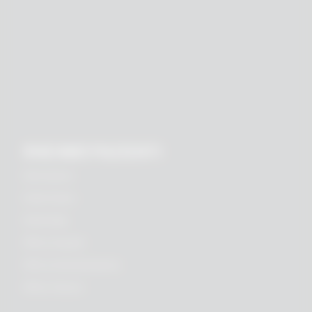
RHEIN83 PAZIENTI
Informazioni
Ordini Estero
Ordini Italia
Ufficio Acquisti
Ufficio Amministrazione
Ufficio Tecnico