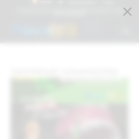
Italiano
Istruzioni d’uso
Log In
Attacchi dentali e Componenti Calcinabili Prefabbricati - linea
diretta
800 901172
Tag Archivio per:
corso protesi fissa