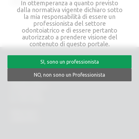
In ottemperanza a quanto previsto
immediato o differito.
dalla normativa vigente dichiaro sotto
la mia responsabilità di essere un
professionista del settore
odontoiatrico e di essere pertanto
autorizzato a prendere visione del
contenuto di questo portale.
SI, sono un professionista
RHEIN83
NO, non sono un Professionista
Via E. Zago, 10 ABC
40128 Bologna (ITALIA)
tel.
+39 051 244510
fax. +39 051 245238
PRIVACY POLICY
COOKIES POLICY