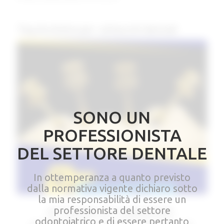
Tag Archivio per:
attacchi dentali
SONO UN
PROFESSIONISTA
DEL SETTORE DENTALE
In ottemperanza a quanto previsto
dalla normativa vigente dichiaro sotto
la mia responsabilità di essere un
professionista del settore
ATTACCO OT EQUATOR:
odontoiatrico e di essere pertanto