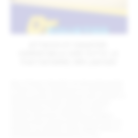
ATTACCO OT EQUATOR:
COMPATIBILE CON TUTTE LE
PIATTAFORME IMPLANTARI
Attacco Ot Equator è disponibile in otto diverse altezze gengivali,
OT Equator è l’ attacco dentale più piccolo a livello dimensionale
presente sul mercato. Viene prodotto per essere compatibile con
tutte le piattaforme implantari e garantisce una stabilità e
ritenzione ottimali nei casi di overdenture su impianti. Il
trattamento di nitrurazione al TIN garantisce una maggiore
resistenza al titanio, passando da 300 a 1600 gradi Vickers. Per
l’odontoiatra sono disponibili molteplici cappette retentive con
varie tenute elastiche dai 600 grammi fino a 2,5 kg.