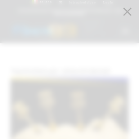
Italiano
Istruzioni d’uso
Log In
Attacchi dentali e Componenti Calcinabili Prefabbricati - linea
diretta
800 901172
Tag Archivio per:
attacchi dentali