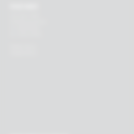
RHEIN83
Via E. Zago, 10 ABC
40128 Bologna (ITALIA)
tel.
+39 051 244510
fax. +39 051 245238
PRIVACY POLICY
COOKIES POLICY