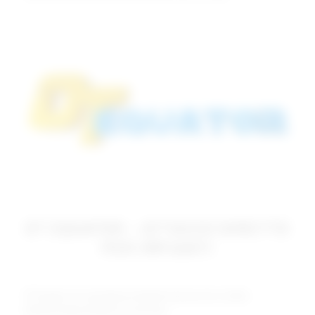
OT EQUATOR – ATTACCO DIRETTO
PER IMPIANTI
OT Equator è tra gli attacchi dentali il più piccolo a livello
dimensionale presente sul mercato.