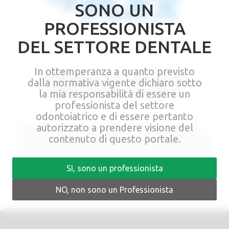
SONO UN
PROFESSIONISTA
DEL SETTORE DENTALE
In ottemperanza a quanto previsto
SPHERO FLEX – ATTACCO
dalla normativa vigente dichiaro sotto
DIRETTO PER IMPIANTI
la mia responsabilità di essere un
professionista del settore
odontoiatrico e di essere pertanto
autorizzato a prendere visione del
L’attacco diretto per impianti Sphero Flex, è fabbricato in titanio
contenuto di questo portale.
nitrurato e disponibile per qualsiasi marca di impianto attualmente
presente sul mercato nel solo diametro sferico di 2,5 mm (Normo).
SI, sono un professionista
NO, non sono un Professionista