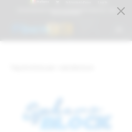
Italiano
Istruzioni d’uso
Log In
Attacchi dentali e Componenti Calcinabili Prefabbricati - linea
diretta
800 901172
Tag Archivio per:
overdenture