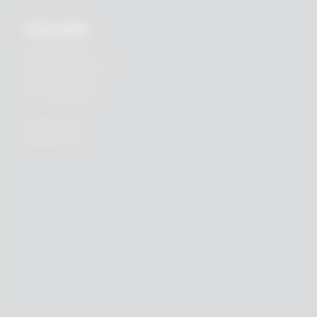
RHEIN83
Via E. Zago, 10 ABC
40128 Bologna (ITALIA)
tel.
+39 051 244510
fax. +39 051 245238
PRIVACY POLICY
COOKIES POLICY