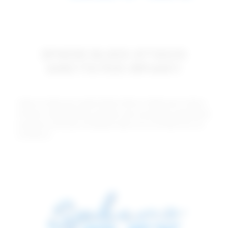
SPHERO BLOCK ATTACCO
DIRETTO PER IMPIANTI
L'attacco diretto per impianti Sphero Block, è fabbricato in titanio
nitrurato e disponibile per qualsiasi marca di impianto attualmente
presente sul mercato nei diametri sferici di 2,5 mm (Normo) e 1,8
mm (Micro).